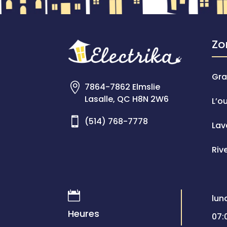
Zo
Gra

7864-7862 Elmslie
Lasalle, QC H8N 2W6
L’o

(514) 768-7778
Lav
Riv

lun
Heures
07: